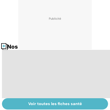
Nos fiches santé
Voir toutes les fiches santé
Embolie
Phlébites : une
En