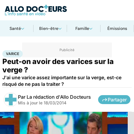
Santé
Bien-être
Famille
Émissions
Accueil
Santé
Varice
VARICE
Peut-on avoir des varices sur la
verge ?
J'ai une varice assez importante sur la verge, est-ce
risqué de ne pas la traiter ?
Par
La rédaction d'Allo Docteurs
Partager
Mis à jour le
18/03/2014