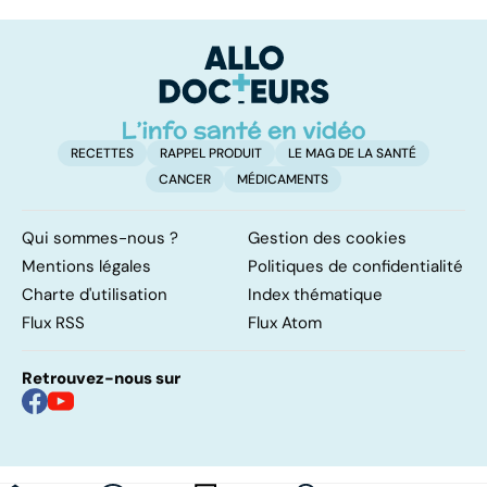
pulmonaire : un
affection à
r
caillot dans
traiter d'urgence
l'artère
pulmonaire
RECETTES
RAPPEL PRODUIT
LE MAG DE LA SANTÉ
CANCER
MÉDICAMENTS
Qui sommes-nous ?
Gestion des cookies
Mentions légales
Politiques de confidentialité
Charte d'utilisation
Index thématique
Flux RSS
Flux Atom
Retrouvez-nous sur