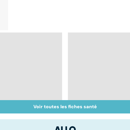
Voir toutes les fiches santé
Glandes salivaires :
Peut-on soigner les
les tumeurs de la
acouphènes ?
glande parotide