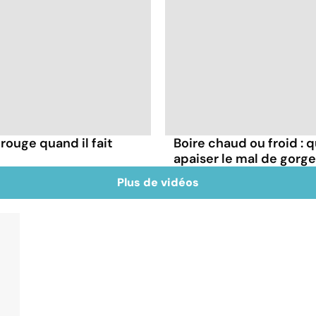
rouge quand il fait
Boire chaud ou froid : q
apaiser le mal de gorge
Plus de vidéos