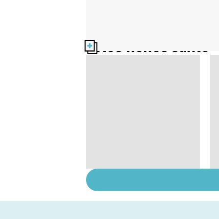
Nos fiches santé
HPV : tout savoir sur
les papillomavirus