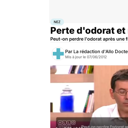
Accueil
Santé
Maladies
Nez
NEZ
Perte d'odorat et
Peut-on perdre l'odorat après une 
Par
La rédaction d'Allo Doct
Mis à jour le
07/06/2012