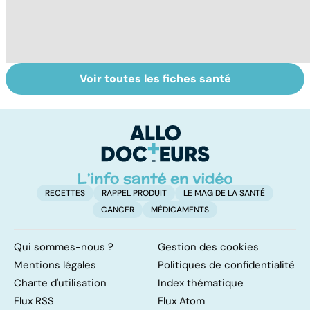
Voir toutes les fiches santé
Violences
Bien vivre la
Se
sexuelles :
ménopause
in
comment s'en
P
remettre ?
ét
RECETTES
RAPPEL PRODUIT
LE MAG DE LA SANTÉ
CANCER
MÉDICAMENTS
Qui sommes-nous ?
Gestion des cookies
Mentions légales
Politiques de confidentialité
Charte d'utilisation
Index thématique
Flux RSS
Flux Atom