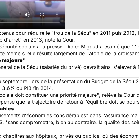
btenus pour réduire le
"trou de la Sécu"
en 2011 puis 2012, 
p d'arrêt"
en 2013, note la Cour.
 Sécurité sociale à la presse, Didier Migaud a estimé que
"l'
te même si elle résulte largement de l'atonie de la croissan
té majeure"
néral de la Sécu (salariés du privé) devrait ainsi s'élever à 
6 septembre, lors de la présentation du Budget de la Sécu 2
à 3,6% du PIB fin 2014.
sociale doit constituer une priorité majeure"
, relève la Cour 
pense que la trajectoire de retour à l'équilibre doit se pours
ables
isements d'économies considérables" dans l'assurance malad
3, "sans compromettre, bien au contraire, la qualité des soi
chapitres aux hôpitaux, privés ou publics, où des économie