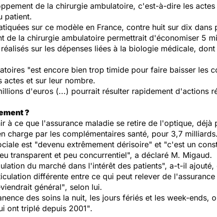
ppement de la chirurgie ambulatoire, c'est-à-dire les actes 
 patient.
ratiquées sur ce modèle en France, contre huit sur dix dans 
t de la chirurgie ambulatoire permettrait d'économiser 5 mil
éalisés sur les dépenses liées à la biologie médicale, dont 
toires "est encore bien trop timide pour faire baisser les co
es actes et sur leur nombre.
lions d'euros (...) pourrait résulter rapidement d'actions 
sement ?
chir à ce que l'assurance maladie se retire de l'optique, dé
 en charge par les complémentaires santé, pour 3,7 milliards
ociale est
"devenu extrêmement dérisoire"
et
"c'est un cons
peu transparent et peu concurrentiel", a déclaré M. Migaud.
lation du marché dans l'intérêt des patients",
a-t-il ajouté
rticulation différente entre ce qui peut relever de l'assuranc
iendrait général"
, selon lui.
nence des soins la nuit, les jours fériés et les week-ends, o
i ont triplé depuis 2001"
.