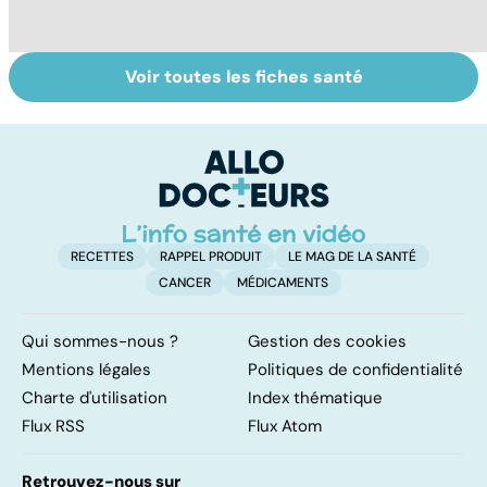
Voir toutes les fiches santé
Faire du sport à
Don de gamètes :
M
domicile, c'est
le pour et le
pr
facile !
contre d'une
av
levée de
l'anonymat
RECETTES
RAPPEL PRODUIT
LE MAG DE LA SANTÉ
CANCER
MÉDICAMENTS
Qui sommes-nous ?
Gestion des cookies
Mentions légales
Politiques de confidentialité
Charte d'utilisation
Index thématique
Flux RSS
Flux Atom
Retrouvez-nous sur