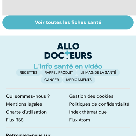
Voir toutes les fiches santé
Conjonctivite,
Presbytie :
Mi
kératite, uvéite :
pourquoi choisir
D
attention les
de se faire
yeux !
opérer ?
RECETTES
RAPPEL PRODUIT
LE MAG DE LA SANTÉ
CANCER
MÉDICAMENTS
Qui sommes-nous ?
Gestion des cookies
Mentions légales
Politiques de confidentialité
Charte d'utilisation
Index thématique
Flux RSS
Flux Atom
Retrouvez-nous sur