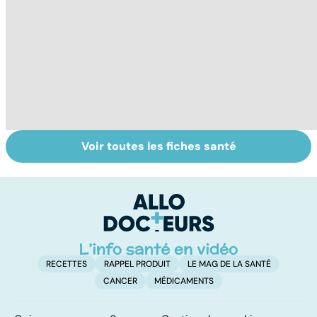
Voir toutes les fiches santé
Alimentation :
Les féculents, un
C
mangeons-nous
carburant
l'
trop de
indispensable
d
protéines ?
pour l'organisme
RECETTES
RAPPEL PRODUIT
LE MAG DE LA SANTÉ
CANCER
MÉDICAMENTS