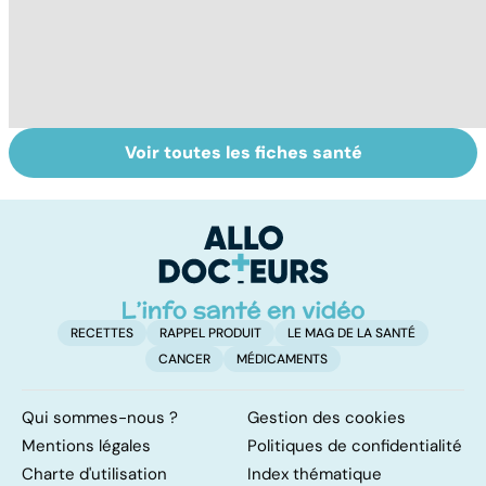
Voir toutes les fiches santé
Mémoire : à
Alzheimer :
Mo
entretenir sans
dépistage,
n
attendre !
diagnostic,
ar
traitements...
RECETTES
RAPPEL PRODUIT
LE MAG DE LA SANTÉ
CANCER
MÉDICAMENTS
Qui sommes-nous ?
Gestion des cookies
Mentions légales
Politiques de confidentialité
Charte d'utilisation
Index thématique