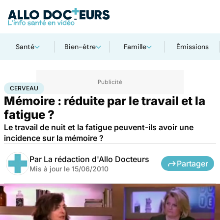
Santé
Bien-être
Famille
Émissions
Accueil
Santé
Maladies
Maladies neurologiques
Cerveau
CERVEAU
Mémoire : réduite par le travail et la
fatigue ?
Le travail de nuit et la fatigue peuvent-ils avoir une
incidence sur la mémoire ?
Par
La rédaction d'Allo Docteurs
Partager
Mis à jour le
15/06/2010