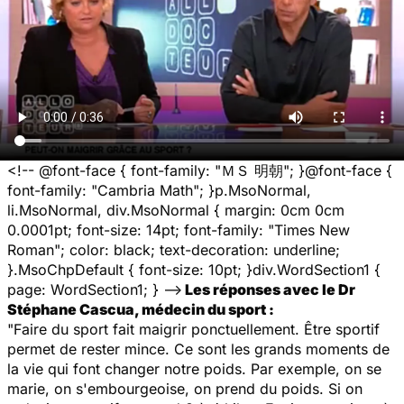
<!-- @font-face { font-family: "ＭＳ 明朝"; }@font-face {
font-family: "Cambria Math"; }p.MsoNormal,
li.MsoNormal, div.MsoNormal { margin: 0cm 0cm
0.0001pt; font-size: 14pt; font-family: "Times New
Roman"; color: black; text-decoration: underline;
}.MsoChpDefault { font-size: 10pt; }div.WordSection1 {
page: WordSection1; } -->
Les réponses avec le Dr
Stéphane Cascua, médecin du sport :
"Faire du sport fait maigrir ponctuellement. Être sportif
permet de rester mince. Ce sont les grands moments de
la vie qui font changer notre poids. Par exemple, on se
marie, on s'embourgeoise, on prend du poids. Si on