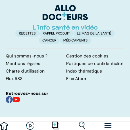
résolutions
retrouver un
él
ventre plat
q
fa
RECETTES
RAPPEL PRODUIT
LE MAG DE LA SANTÉ
CANCER
MÉDICAMENTS
Qui sommes-nous ?
Gestion des cookies
Mentions légales
Politiques de confidentialité
Charte d'utilisation
Index thématique
Flux RSS
Flux Atom
Retrouvez-nous sur