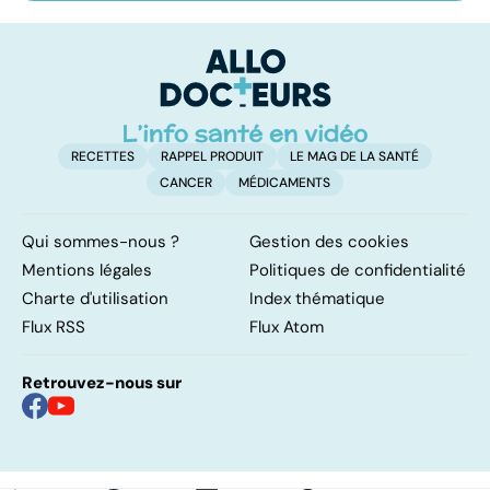
mine d'or pour
domicile, c'est
le
notre santé ?
facile !
c
l
l
RECETTES
RAPPEL PRODUIT
LE MAG DE LA SANTÉ
CANCER
MÉDICAMENTS
Qui sommes-nous ?
Gestion des cookies
Mentions légales
Politiques de confidentialité
Charte d'utilisation
Index thématique
Flux RSS
Flux Atom
Retrouvez-nous sur