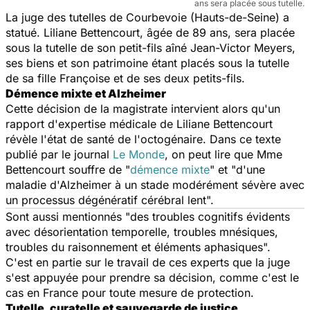
ans sera placée sous tutelle.
La juge des tutelles de Courbevoie (Hauts-de-Seine) a
statué. Liliane Bettencourt, âgée de 89 ans, sera placée
sous la tutelle de son petit-fils aîné Jean-Victor Meyers,
ses biens et son patrimoine étant placés sous la tutelle
de sa fille Françoise et de ses deux petits-fils.
Démence mixte et Alzheimer
Cette décision de la magistrate intervient alors qu'un
rapport d'expertise médicale de Liliane Bettencourt
révèle l'état de santé de l'octogénaire. Dans ce texte
publié par le journal
Le Monde
, on peut lire que Mme
Bettencourt souffre de "
démence mixte
" et "d'une
maladie d'Alzheimer à un stade modérément sévère avec
un processus dégénératif cérébral lent".
Sont aussi mentionnés "des troubles cognitifs évidents
avec désorientation temporelle, troubles mnésiques,
troubles du raisonnement et éléments aphasiques".
C'est en partie sur le travail de ces experts que la juge
s'est appuyée pour prendre sa décision, comme c'est le
cas en France pour toute mesure de protection.
Tutelle, curatelle et sauvegarde de justice