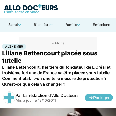
Santé
Bien-être
Famille
Émissions
Accueil
Santé
Société
Justice
Alzheimer
ALZHEIMER
Liliane Bettencourt placée sous
tutelle
Liliane Bettencourt, héritière du fondateur de L’Oréal et
troisième fortune de France va être placée sous tutelle.
Comment établit-on une telle mesure de protection ?
Qu’est-ce que cela va changer ?
Par
La rédaction d'Allo Docteurs
Partager
Mis à jour le
18/10/2011