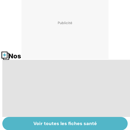
Nos fiches santé
Voir toutes les fiches santé
Le café : une
Faire du sport à
D