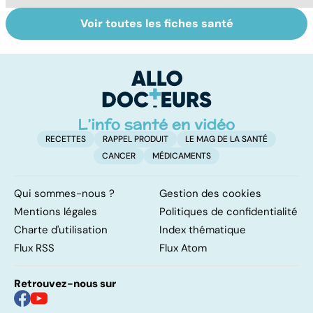
Voir toutes les fiches santé
Pourquoi et
Cellulite : le mal
Ci
comment
des femmes
ré
grossit-on ?
b
RECETTES
RAPPEL PRODUIT
LE MAG DE LA SANTÉ
CANCER
MÉDICAMENTS
Qui sommes-nous ?
Gestion des cookies
Mentions légales
Politiques de confidentialité
Charte d'utilisation
Index thématique
Flux RSS
Flux Atom
Retrouvez-nous sur