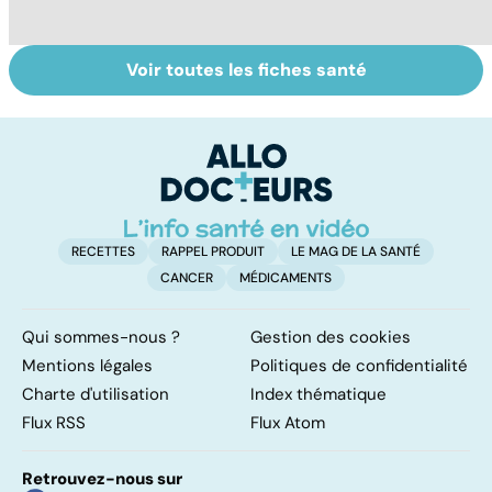
Voir toutes les fiches santé
Nécrose : quand
Jambes lourdes :
Ar
les tissus
un symptôme à
po
meurent
ne pas prendre à
le
la légère
e
RECETTES
RAPPEL PRODUIT
LE MAG DE LA SANTÉ
CANCER
MÉDICAMENTS
Qui sommes-nous ?
Gestion des cookies
Mentions légales
Politiques de confidentialité
Charte d'utilisation
Index thématique
Flux RSS
Flux Atom
Retrouvez-nous sur