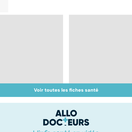
Voir toutes les fiches santé
Intestin irritable : le
Alimentation : le péri
régime FODMAP, une
jeûne ?
solution ?