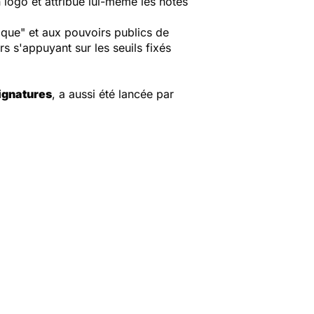
n logo et attribue lui-même les notes
nique" et aux pouvoirs publics de
s s'appuyant sur les seuils fixés
ignatures
, a aussi été lancée par