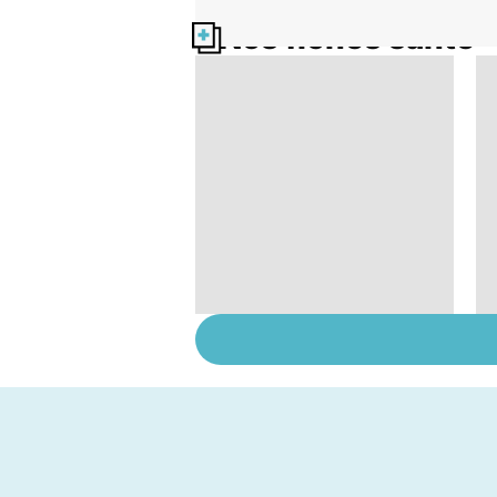
Nos fiches santé
Le magnésium, un
oligo-élément vital