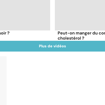
oir ?
Peut-on manger du co
cholestérol ?
Plus de vidéos