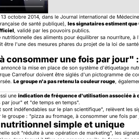
i 13 octobre 2014, dans le
Journal international de Médecin
française de santé publique),
les signataires estiment que 
ficiel
, validé par les pouvoirs publics.
 nutritionnelle des aliments pour équilibrer sa nourriture, à l
it être l'une des mesures phares du projet de la loi de sant
 à consommer une fois par jour" 
nnoncé la mise en place de son système d'étiquetage nutrit
rque Carrefour doivent être siglés d'un pictogramme de cou
ersée.
Le groupe n'a pas retenu la couleur rouge
, égalemen
ussi une
indication de fréquence d'utilisation associée à
is par jour" et "de temps en temps".
 indéfendables sur le plan scientifique", relèvent les sig
r le groupe : "pizza au fromage, à consommer une fois par 
nutritionnel simple et unique
nnelle soit "réduite à une opération de marketing", les sign