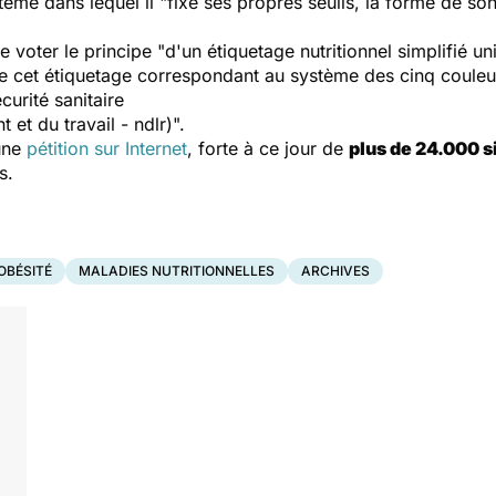
tème dans lequel il "fixe ses propres seuils, la forme de so
 voter le principe "d'un étiquetage nutritionnel simplifié u
e cet étiquetage correspondant au système des cinq couleur
curité sanitaire
 et du travail - ndlr)".
une
pétition sur Internet
, forte à ce jour de
plus de 24.000 s
s.
OBÉSITÉ
MALADIES NUTRITIONNELLES
ARCHIVES