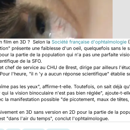
 film en 3D ? Selon la
Société française d'ophtalmologie
(
ion" présente une faiblesse d'un oeil, quelquefois sans le s
r la partie de la population qui n'a pas une parfaite vision
entifique de la
SFO.
 chef de service au CHU de Brest, dirige par ailleurs l'ét
Pour l'heure, "il n 'y a aucun réponse scientifique" établie s
me pas les yeux", affirme-t-elle. Toutefois, on sait déjà qu
qui la vision binoculaire n'est pas bien réglée", ajoute-t-el
ec la manifestation possible "de picotement, maux de têtes,
usivement en 3D sans version en 2D pour la partie de la popu
st "dans l'air du temps", conclut l'ophtalmologue.