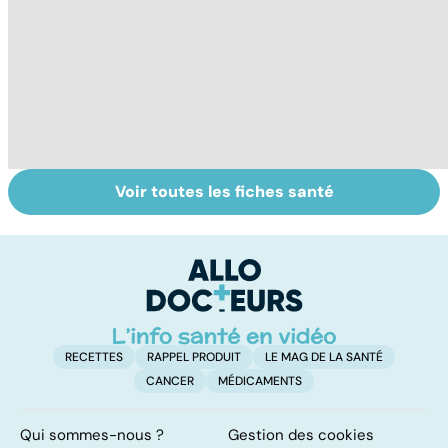
Voir toutes les fiches santé
HPV : tout savoir
Glandes
P
sur les
salivaires : les
l
papillomavirus
tumeurs de la
glande parotide
RECETTES
RAPPEL PRODUIT
LE MAG DE LA SANTÉ
CANCER
MÉDICAMENTS
Qui sommes-nous ?
Gestion des cookies