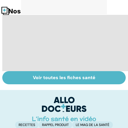
Nos fiches santé
Voir toutes les fiches santé
Automne-hiver,
Faire du sport à
D
le temps de la
domicile, c'est
le
dépression
facile !
c
saisonnière
l
l
RECETTES
RAPPEL PRODUIT
LE MAG DE LA SANTÉ