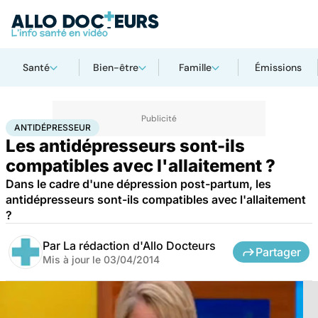
Santé
Bien-être
Famille
Émissions
Accueil
Bien-être
Nutrition
Antidépresseur
ANTIDÉPRESSEUR
Les antidépresseurs sont-ils
compatibles avec l'allaitement ?
Dans le cadre d'une dépression post-partum, les
antidépresseurs sont-ils compatibles avec l'allaitement
?
Par
La rédaction d'Allo Docteurs
Partager
Mis à jour le
03/04/2014