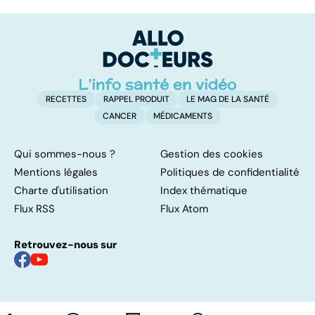
pilonidal, un
les virus
im
kyste douloureux
d
l
RECETTES
RAPPEL PRODUIT
LE MAG DE LA SANTÉ
CANCER
MÉDICAMENTS
Qui sommes-nous ?
Gestion des cookies
Mentions légales
Politiques de confidentialité
Charte d'utilisation
Index thématique
Flux RSS
Flux Atom
Retrouvez-nous sur