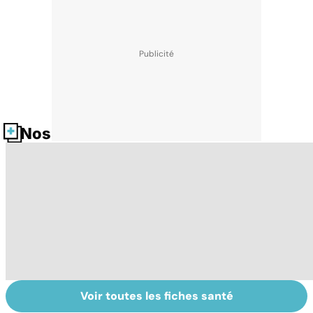
Nos fiches santé
Voir toutes les fiches santé
Le sinus
Tout savoir sur
L