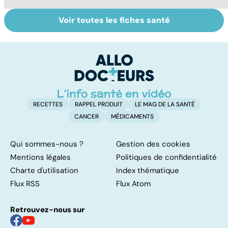
Voir toutes les fiches santé
Tout savoir sur le
Mélanome : le
P
cancer de la
plus redouté des
l
vessie
cancers de la
d
peau
RECETTES
RAPPEL PRODUIT
LE MAG DE LA SANTÉ
CANCER
MÉDICAMENTS
Qui sommes-nous ?
Gestion des cookies
Mentions légales
Politiques de confidentialité
Charte d'utilisation
Index thématique
Flux RSS
Flux Atom
Retrouvez-nous sur