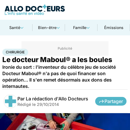
Santé
Bien-être
Famille
Émissions
Accueil
Santé
Maladies
Chirurgie
CHIRURGIE
Le docteur Maboul® a les boules
Ironie du sort : l'inventeur du célèbre jeu de société
Docteur Maboul® n'a pas de quoi financer son
opération… Il s'en remet désormais aux dons des
internautes.
Par
La rédaction d'Allo Docteurs
Partager
Rédigé le
29/10/2014