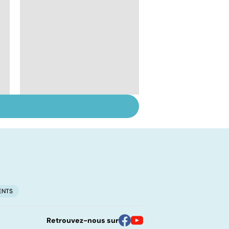
Don de gamètes : le
!
pour et le contre
d'une levée de
l'anonymat
ENTS
Retrouvez-nous sur