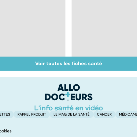
Voir toutes les fiches santé
Bruxisme : quand les
Faire du sport à
dents grincent
domicile, c'est facile 
ETTES
RAPPEL PRODUIT
LE MAG DE LA SANTÉ
CANCER
MÉDICAM
ookies