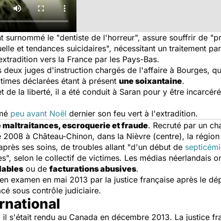
 surnommé le "dentiste de l'horreur", assure souffrir de "
lle et tendances suicidaires", nécessitant un traitement parti
xtradition vers la France par les Pays-Bas.
s deux juges d'instruction chargés de l'affaire à Bourges, qui
ictimes déclarées étant à présent
une soixantaine
.
 de la liberté, il a été conduit à Saran pour y être incarcéré
rmé
peu avant Noël
dernier son feu vert à l'extradition.
maltraitances, escroquerie et fraude
. Recruté par un ch
re 2008 à Château-Chinon, dans la Nièvre (centre), la région
 après ses soins, de troubles allant "d'un début de
septicémi
s", selon le collectif de victimes. Les médias néerlandais o
lables
ou de
facturations abusives
.
 en examen en mai 2013 par la justice française après le dé
acé sous contrôle judiciaire.
rnational
, il s'était rendu au Canada en décembre 2013. La justice fr