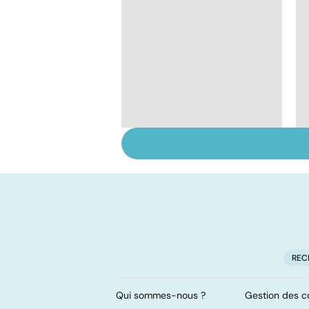
Soins dentaires : on
n'arrête pas le
progrès !
REC
Qui sommes-nous ?
Gestion des c