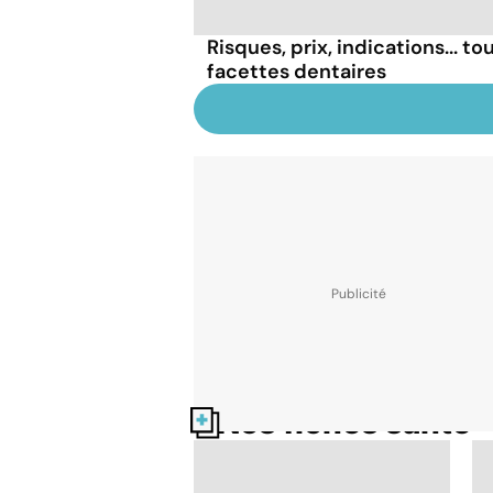
Risques, prix, indications... tou
facettes dentaires
Nos fiches santé