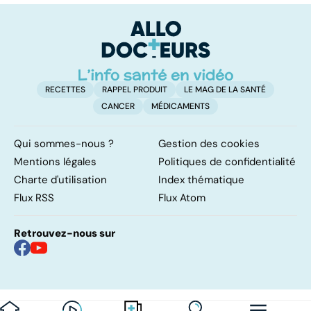
facile !
contre d'une
av
levée de
l'anonymat
RECETTES
RAPPEL PRODUIT
LE MAG DE LA SANTÉ
CANCER
MÉDICAMENTS
Qui sommes-nous ?
Gestion des cookies
Mentions légales
Politiques de confidentialité
Charte d'utilisation
Index thématique
Flux RSS
Flux Atom
Retrouvez-nous sur