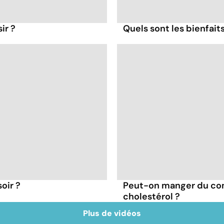
ir ?
Quels sont les bienfait
oir ?
Peut-on manger du co
cholestérol ?
Plus de vidéos