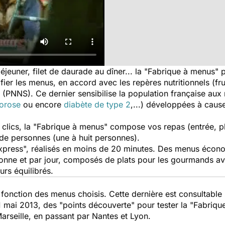
éjeuner, filet de daurade au dîner... la "Fabrique à menus" 
ier les menus, en accord avec les repères nutritionnels (fru
(PNNS). Ce dernier sensibilise la population française aux 
orose
ou encore
diabète de type 2
,...) développées à caus
 clics, la "Fabrique à menus" compose vos repas (entrée, pla
de personnes (une à huit personnes).
press", réalisés en moins de 20 minutes. Des menus économ
rsonne et par jour, composés de plats pour les gourmands a
urs équilibrés.
 fonction des menus choisis. Cette dernière est consultabl
1 mai 2013, des "points découverte" pour tester la "Fabriq
arseille, en passant par Nantes et Lyon.