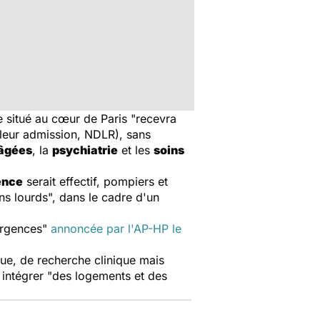
e situé au cœur de Paris "recevra
e leur admission, NDLR), sans
âgées
, la
psychiatrie
et les
soins
ence
serait effectif, pompiers et
s lourds", dans le cadre d'un
 Urgences"
annoncée par l'AP-HP le
que, de recherche clinique mais
in intégrer "des logements et des