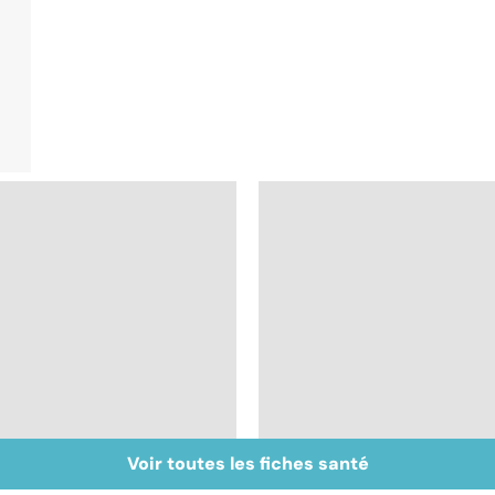
Voir toutes les fiches santé
Don de gamètes : le
Pneumothorax :