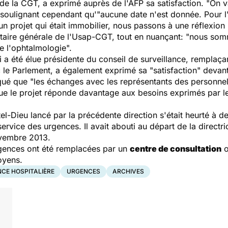
 la CGT, a exprimé auprès de l'AFP sa satisfaction. "On va
, soulignant cependant qu'"aucune date n'est donnée. Pour l
 projet qui était immobilier, nous passons à une réflexion
taire générale de l'Usap-CGT, tout en nuançant: "nous som
de l'ophtalmologie".
i a été élue présidente du conseil de surveillance, rempla
c le Parlement, a également exprimé sa "satisfaction" devant
qué que "les échanges avec les représentants des personne
que le projet réponde davantage aux besoins exprimés par l
el-Dieu lancé par la précédente direction s'était heurté à de
e service des urgences. Il avait abouti au départ de la directr
ovembre 2013.
gences ont été remplacées par un
centre de consultation
o
oyens.
CE HOSPITALIÈRE
URGENCES
ARCHIVES