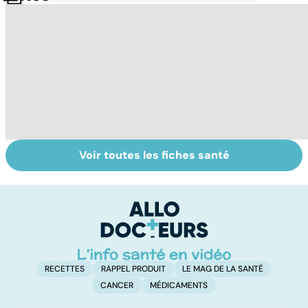
Voir toutes les fiches santé
Tout savoir sur le
Prurit,
N
vitiligo
démangeaisons :
le
au secours, j'ai la
m
peau qui gratte !
RECETTES
RAPPEL PRODUIT
LE MAG DE LA SANTÉ
CANCER
MÉDICAMENTS