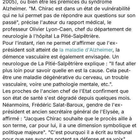
2005), ou bien être les prémices du syndrome
Alzheimer. "M. Chirac est dans un état de vulnérabilité
qui ne lui permet pas de répondre aux questions sur son
passé", précise l'auteur du rapport médical, le
professeur Olivier Lyon-Caen, chef du département de
neurologie à l'hôpital La Pitié-Salpêtrière.
Pour l'instant, rien ne permet d'affirmer que l'ex-
président soit atteint de
la maladie d'Alzheimer
, la
démence vasculaire est également envisagée. Un
neurologue de La Pitié-Salpêtrière explique : "Il faut aller
plus loin pour savoir quelle en est la cause. Cela peut-
être une maladie dégénérative du cerveau, un trouble
vasculaire, voire une pathologie mentale, etc.".
Les proches de l'ancien chef de l'Etat confirment que
son état de santé s'est dégradé depuis quelques mois.
Néanmoins, Frédéric Salat-Baroux, gendre de l'ex-
président et ancien secrétaire général de l'Elysée, a
affirmé : "Jacques Chirac souhaite que le procès aille à
son terme, car pour lui, il a une dimension symbolique et
politique majeure". "C'est pourquoi il a écrit au tribunal
pour que ses avocats portent sa défense et sa voix".