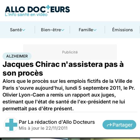
Santé
Bien-être
Famille
Émissions
Accueil
Santé
Maladies
Maladies neurologiques
Alzheimer
ALZHEIMER
Jacques Chirac n'assistera pas à
son procès
Alors que le procès sur les emplois fictifs de la Ville de
Paris s'ouvre aujourd'hui, lundi 5 septembre 2011, le Pr.
Olivier Lyon-Caen a remis un rapport aux juges,
estimant que l'état de santé de l'ex-président ne lui
permettait pas d'être présent.
Par
La rédaction d'Allo Docteurs
Partager
Mis à jour le
22/11/2011