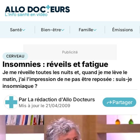
Santé
Bien-être
Famille
Émissions
Accueil
Santé
Maladies
Maladies neurologiques
Cerveau
CERVEAU
Insomnies : réveils et fatigue
Je me réveille toutes les nuits et, quand je me lève le
matin, j’ai l’impression de ne pas être reposée : suis-je
insomniaque ?
Par
La rédaction d'Allo Docteurs
Partager
Mis à jour le
21/04/2009