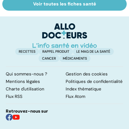
Voir toutes les fiches santé
Narcolepsie : des
Bien dormir,
L
crises de
mais... sans
f
sommeil
médicaments !
involontaires
RECETTES
RAPPEL PRODUIT
LE MAG DE LA SANTÉ
CANCER
MÉDICAMENTS
Qui sommes-nous ?
Gestion des cookies
Mentions légales
Politiques de confidentialité
Charte d'utilisation
Index thématique
Flux RSS
Flux Atom
Retrouvez-nous sur