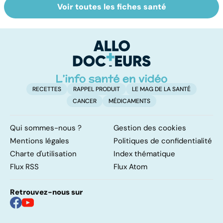
Voir toutes les fiches santé
Narcolepsie : des
Bien dormir,
L
crises de
mais... sans
f
sommeil
médicaments !
involontaires
RECETTES
RAPPEL PRODUIT
LE MAG DE LA SANTÉ
CANCER
MÉDICAMENTS
Qui sommes-nous ?
Gestion des cookies
Mentions légales
Politiques de confidentialité
Charte d'utilisation
Index thématique
Flux RSS
Flux Atom
Retrouvez-nous sur