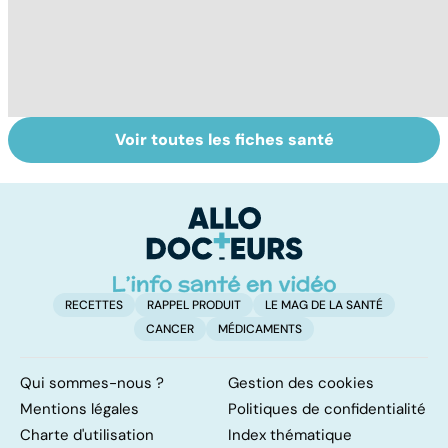
Voir toutes les fiches santé
Sexualité,
Le sperme : son
Fa
infertilité et
odeur, sa couleur,
do
PMA, des liens
sa composition...
fa
étroits
RECETTES
RAPPEL PRODUIT
LE MAG DE LA SANTÉ
CANCER
MÉDICAMENTS
Qui sommes-nous ?
Gestion des cookies
Mentions légales
Politiques de confidentialité
Charte d'utilisation
Index thématique