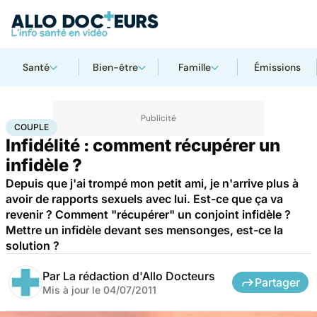
Santé
Bien-être
Famille
Émissions
Accueil
Bien-être
Sexo
Couple
COUPLE
Infidélité : comment récupérer un
infidèle ?
Depuis que j'ai trompé mon petit ami, je n'arrive plus à
avoir de rapports sexuels avec lui. Est-ce que ça va
revenir ? Comment "récupérer" un conjoint infidèle ?
Mettre un infidèle devant ses mensonges, est-ce la
solution ?
Par
La rédaction d'Allo Docteurs
Partager
Mis à jour le
04/07/2011