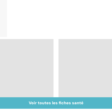
Voir toutes les fiches santé
Comment maîtriser
Accident vasculaire
le bégaiement ?
cérébral : l'enfant