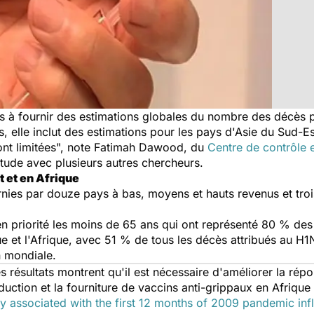
des à fournir des estimations globales du nombre des décès 
s, elle inclut des estimations pour les pays d'Asie du Sud-E
sont limitées", note Fatimah Dawood, du
Centre de contrôle 
étude avec plusieurs autres chercheurs.
 et en Afrique
urnies par douze pays à bas, moyens et hauts revenus et tro
en priorité les moins de 65 ans qui ont représenté 80 % des
ue et l'Afrique, avec 51 % de tous les décès attribués au H
n mondiale.
s résultats montrent qu'il est nécessaire d'améliorer la rép
ction et la fourniture de vaccins anti-grippaux en Afrique 
ty associated with the first 12 months of 2009 pandemic infl