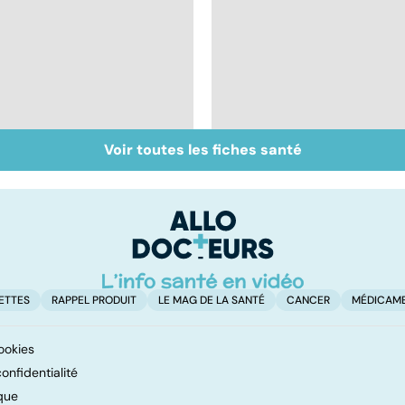
Voir toutes les fiches santé
Virus du Nil
Tout savoir sur les
occidental : ce qu’il
maux du froid
faut savoir sur cette
infection
ETTES
RAPPEL PRODUIT
LE MAG DE LA SANTÉ
CANCER
MÉDICAM
ookies
onfidentialité
que