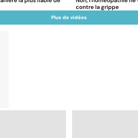
nière la plus fiable de
Non, l'homéopathie ne 
contre la grippe
Plus de vidéos