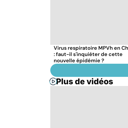
Virus respiratoire MPVh en C
: faut-il s'inquiéter de cette
nouvelle épidémie ?
Plus de vidéos