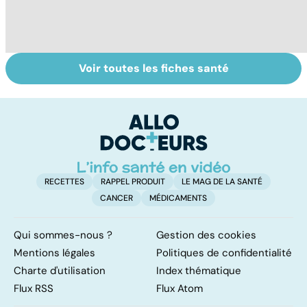
Voir toutes les fiches santé
Soins dentaires :
Bruxisme : quand
G
on n'arrête pas le
les dents
p
progrès !
grincent
ga
RECETTES
RAPPEL PRODUIT
LE MAG DE LA SANTÉ
CANCER
MÉDICAMENTS
Qui sommes-nous ?
Gestion des cookies
Mentions légales
Politiques de confidentialité
Charte d'utilisation
Index thématique
Flux RSS
Flux Atom