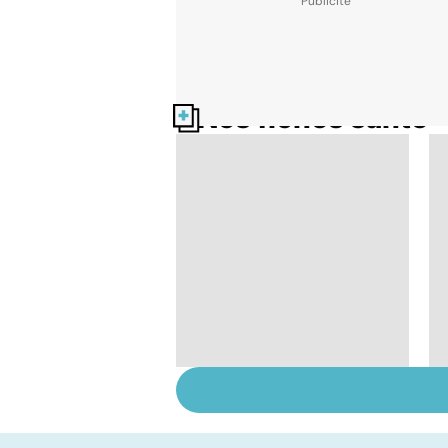
Nos fiches santé
Exostose osseuse :
des bosses sous la
peau