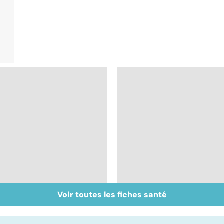
Voir toutes les fiches santé
Comment tenir ses
Muscler ses abdos
bonnes résolutions
pour retrouver un
ventre plat