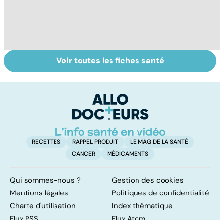
Voir toutes les fiches santé
Fin de vie : de la
Faire du sport à
D
loi Leonetti à
domicile, c'est
le
l'aide active à
facile !
c
mourir
l
l
RECETTES
RAPPEL PRODUIT
LE MAG DE LA SANTÉ
CANCER
MÉDICAMENTS
Qui sommes-nous ?
Gestion des cookies
Mentions légales
Politiques de confidentialité
Charte d'utilisation
Index thématique
Flux RSS
Flux Atom