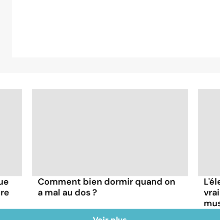
que
Comment bien dormir quand on
L'é
tre
a mal au dos ?
vra
mus
Voir plus