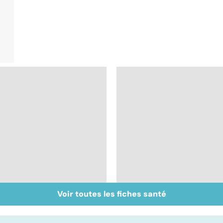
Voir toutes les fiches santé
Muscler ses abdos
Crampes, déchirures,
pour retrouver un
élongations... : quand
ventre plat
le muscle fait mal