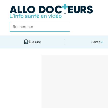
À la une
Santé