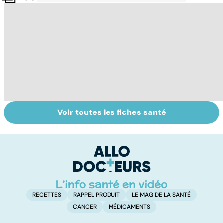
Voir toutes les fiches santé
Le café : une
Faire du sport à
F
mine d'or pour
domicile, c'est
ch
notre santé ?
facile !
s
c
RECETTES
RAPPEL PRODUIT
LE MAG DE LA SANTÉ
CANCER
MÉDICAMENTS