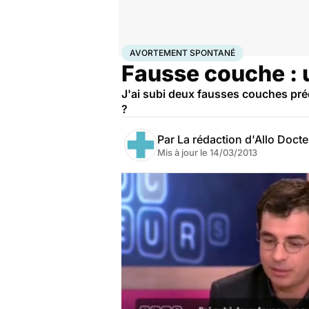
Accueil
Famille
Grossesse
Avortement spontané
AVORTEMENT SPONTANÉ
Fausse couche : u
J'ai subi deux fausses couches pré
?
Par
La rédaction d'Allo Doct
Mis à jour le
14/03/2013