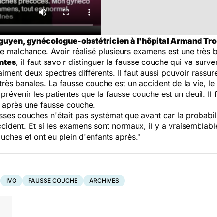
guyen, gynécologue-obstétricien à l'hôpital Armand Trou
 de malchance. Avoir réalisé plusieurs examens est une très
ntes
, il faut savoir distinguer la fausse couche qui va surve
iment deux spectres différents. Il faut aussi pouvoir rassure
 très banales. La fausse couche est un accident de la vie, l
révenir les patientes que la fausse couche est un deuil. Il 
 après une fausse couche.
ses couches n'était pas systématique avant car la probabil
 accident. Et si les examens sont normaux, il y a vraisembl
uches et ont eu plein d'enfants après."
IVG
FAUSSE COUCHE
ARCHIVES