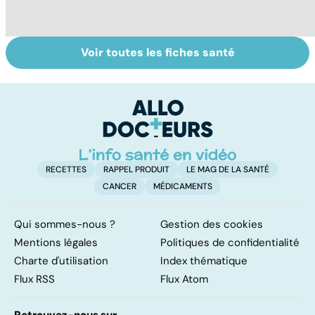
Voir toutes les fiches santé
Faire du sport à
Don de gamètes :
M
domicile, c'est
le pour et le
pr
facile !
contre d'une
av
levée de
l'anonymat
RECETTES
RAPPEL PRODUIT
LE MAG DE LA SANTÉ
CANCER
MÉDICAMENTS
Qui sommes-nous ?
Gestion des cookies
Mentions légales
Politiques de confidentialité
Charte d'utilisation
Index thématique
Flux RSS
Flux Atom
Retrouvez-nous sur