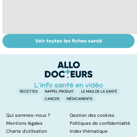
Voir toutes les fiches santé
Migraines,
Danse, théâtre,
C
angoisses... : le
musique : les arts
so
corps en crises
pour soigner
RECETTES
RAPPEL PRODUIT
LE MAG DE LA SANTÉ
CANCER
MÉDICAMENTS
Qui sommes-nous ?
Gestion des cookies
Mentions légales
Politiques de confidentialité
Charte d'utilisation
Index thématique