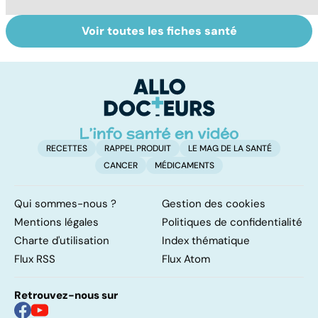
Voir toutes les fiches santé
Le TDAH, un
Violences
T
trouble de
sexuelles :
u
l'attention avec
comment s'en
e
ou sans
remettre ?
hyperactivité
RECETTES
RAPPEL PRODUIT
LE MAG DE LA SANTÉ
CANCER
MÉDICAMENTS
Qui sommes-nous ?
Gestion des cookies
Mentions légales
Politiques de confidentialité
Charte d'utilisation
Index thématique
Flux RSS
Flux Atom
Retrouvez-nous sur