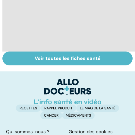
Voir toutes les fiches santé
Comment tenir
Alimentation :
Le
ses bonnes
mangeons-nous
c
résolutions
trop de
i
protéines ?
p
RECETTES
RAPPEL PRODUIT
LE MAG DE LA SANTÉ
CANCER
MÉDICAMENTS
Qui sommes-nous ?
Gestion des cookies