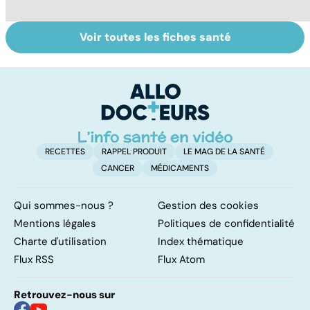
Voir toutes les fiches santé
Faire du sport à
Vivre après un
D
domicile, c'est
cancer
le
facile !
c
l
l
RECETTES
RAPPEL PRODUIT
LE MAG DE LA SANTÉ
CANCER
MÉDICAMENTS
Qui sommes-nous ?
Gestion des cookies
Mentions légales
Politiques de confidentialité
Charte d'utilisation
Index thématique
Flux RSS
Flux Atom
Retrouvez-nous sur