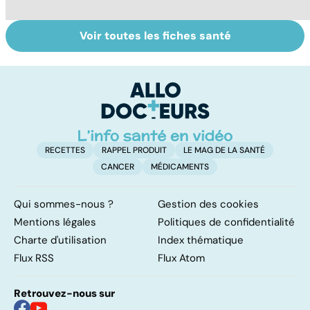
Voir toutes les fiches santé
Le tramadol, un
Le mystère de la
Al
médicament à
fibromyalgie
de
risque
d
i
RECETTES
RAPPEL PRODUIT
LE MAG DE LA SANTÉ
CANCER
MÉDICAMENTS
Qui sommes-nous ?
Gestion des cookies
Mentions légales
Politiques de confidentialité
Charte d'utilisation
Index thématique
Flux RSS
Flux Atom
Retrouvez-nous sur