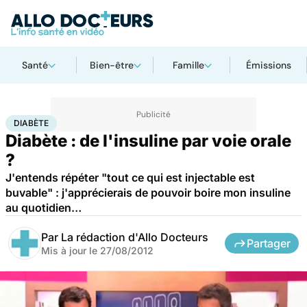
Santé
Bien-être
Famille
Émissions
Accueil
Santé
Diabète
DIABÈTE
Diabète : de l'insuline par voie orale
?
J'entends répéter "tout ce qui est injectable est
buvable" : j'apprécierais de pouvoir boire mon insuline
au quotidien…
Par
La rédaction d'Allo Docteurs
Partager
Mis à jour le
27/08/2012