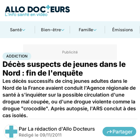
Santé
Bien-être
Famille
Émissions
Accueil
Santé
Maladies
Drogues et addictions
Addiction
ADDICTION
Décès suspects de jeunes dans le
Nord : fin de l'enquête
Les décès successifs de cinq jeunes adultes dans le
Nord de la France avaient conduit l'Agence régionale de
santé à s'inquiéter sur la possible circulation d'une
drogue mal coupée, ou d'une drogue violente comme la
drogue "crocodile". Après autopsie, l'ARS conclut à des
cas isolés.
Par
La rédaction d'Allo Docteurs
Partager
Rédigé le
09/11/2011