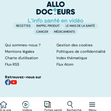
arrêter de fumer
l
!
l
RECETTES
RAPPEL PRODUIT
LE MAG DE LA SANTÉ
CANCER
MÉDICAMENTS
Qui sommes-nous ?
Gestion des cookies
Mentions légales
Politiques de confidentialité
Charte d'utilisation
Index thématique
Flux RSS
Flux Atom
Retrouvez-nous sur
À la une
Vidéos
Recherche
Menu
Fiches santé