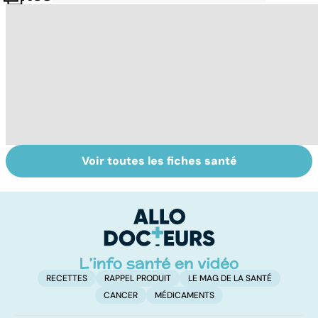
Voir toutes les fiches santé
Suicide : prévenir
Un rhume, ça se
Fa
le passage à
soigne ?
do
l'acte
fa
RECETTES
RAPPEL PRODUIT
LE MAG DE LA SANTÉ
CANCER
MÉDICAMENTS