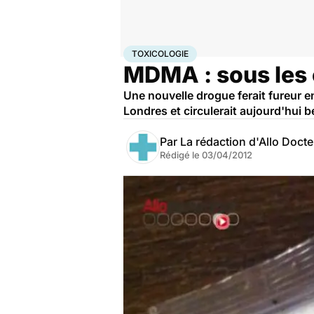
Accueil
Santé
Maladies
Drogues et addictions
Tox
TOXICOLOGIE
MDMA : sous les c
Une nouvelle drogue ferait fureur e
Londres et circulerait aujourd'hui 
Par
La rédaction d'Allo Doct
Rédigé le
03/04/2012