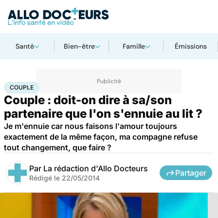
Santé
Bien-être
Famille
Émissions
Accueil
Bien-être
Sexo
Couple
COUPLE
Couple : doit-on dire à sa/son
partenaire que l'on s'ennuie au lit ?
Je m'ennuie car nous faisons l'amour toujours
exactement de la même façon, ma compagne refuse
tout changement, que faire ?
Par
La rédaction d'Allo Docteurs
Partager
Rédigé le
22/05/2014