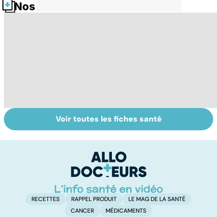
Nos fiches santé
Voir toutes les fiches santé
Violences
Bien vivre la
Se
sexuelles :
ménopause
in
comment s'en
P
remettre ?
ét
RECETTES
RAPPEL PRODUIT
LE MAG DE LA SANTÉ
CANCER
MÉDICAMENTS