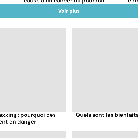
cause d'un cancer du poumon
com
Voir plus
axxing : pourquoi ces
Quels sont les bienfaits
ent en danger