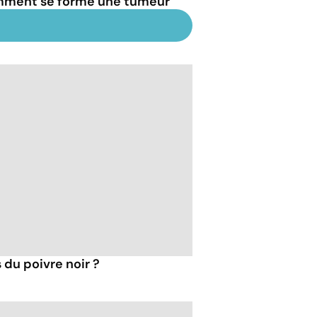
ment se forme une tumeur
 du poivre noir ?