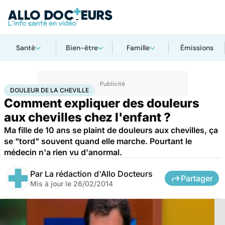
Santé
Bien-être
Famille
Émissions
Accueil
Santé
Maladies
Douleur de la cheville
DOULEUR DE LA CHEVILLE
Comment expliquer des douleurs
aux chevilles chez l'enfant ?
Ma fille de 10 ans se plaint de douleurs aux chevilles, ça
se "tord" souvent quand elle marche. Pourtant le
médecin n'a rien vu d'anormal.
Par
La rédaction d'Allo Docteurs
Partager
Mis à jour le
26/02/2014